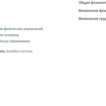
Общая физиоло
Физиология физ
Физиология тру
ия физических упражнений
ия человека
йское образование
ель:
Добейко Наталья