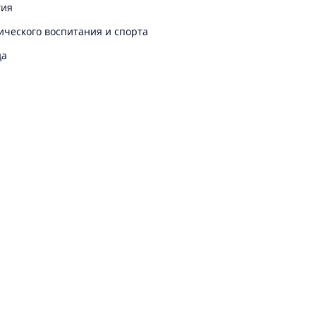
гия
ического воспитания и спорта
да