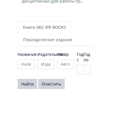
дисциплинам (для работы пр...
Книги ЭБС IPR BOOKS
Периодические издания
Название
Издательство
Автор
Год
Год
с
по
Найти
Очистить