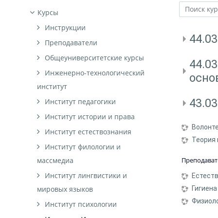
Курсы
Поиск курс
Инструкции
44.0
Преподаватели
Общеуниверситетские курсы
44.0
Инженерно-технологический
осно
институт
43.0
Институт педагогики
Институт истории и права
Волонт
Институт естествознания
Теория 
Институт филологии и
Преподават
массмедиа
Институт лингвистики и
Естеств
Гигиена
мировых языков
Физиол
Институт психологии